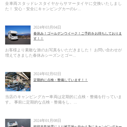
全車両スタッドレスタイヤからサマータイヤに交換いたしまし
た！ 安心・安全にキャンピングカーのレ...
2024年03月04日
春休み！ゴールデンウイーク！ご予約をお待ちしておりま
す！！
お客様より素敵な旅のお写真をいただきました！ お問い合わせが
増えてきました春休みシーズンとゴー...
2024年02月02日
定期的に点検・整備しています！！
当店のキャンピングカー車両は定期的に点検・整備を行っていま
す。 事前に定期的な点検・整備をし、...
2024年01月08日
能登半島地震により被災地へ向かう為にキャンピングカー